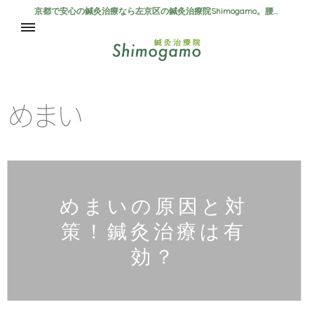
京都で安心の鍼灸治療なら左京区の鍼灸治療院Shimogamo。腰痛、自律神経失調症、肩こり、首こりの方は是非当院まで。
ホーム
初めての方へ
め
ま
い
施術内容・料金
めまいの原因と対
策！鍼灸治療は有
効？