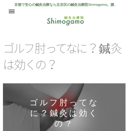
京都で安心の鍼灸治療なら左京区の鍼灸治療院Shimogamo。腰痛、自律神経失調症、肩こり、首こりの方は是非当院まで。
ホーム
初めての方へ
ゴ
ル
フ
肘
っ
て
な
に
？鍼
灸
は
効
く
の
？
施術内容・料金
ゴルフ肘ってな
に？鍼灸は効く
の？