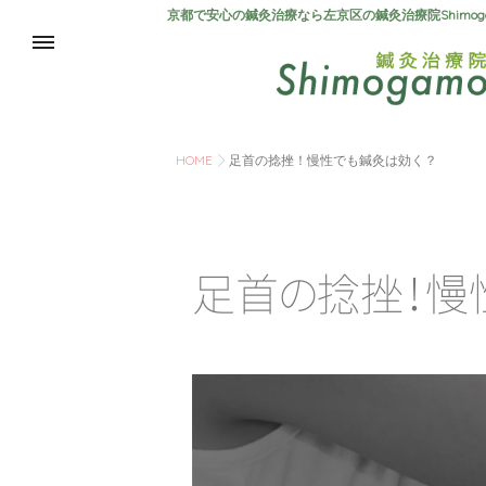
京都で安心の鍼灸治療なら左京区の鍼灸治療院Shimo
HOME
足首の捻挫！慢性でも鍼灸は効く？
足
首
の
捻
挫
！
慢