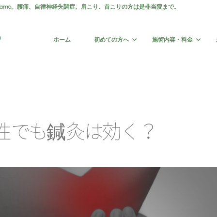
gamo。腰痛、自律神経失調症、肩こり、首こりの方は是非当院まで。
ホーム
初めての方へ
施術内容・料金
性
で
も
鍼
灸
は
効
く
？