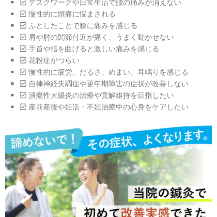
デスクワークや日常生活で腰の痛みが消えない
慢性的に頭痛に悩まされる
ふとしたことで膝に痛みを感じる
肩や肘の関節付近が痛く、うまく動かせない
手首や指を曲げると激しい痛みを感じる
花粉症がつらい
慢性的に疲労、だるさ、めまい、耳鳴りを感じる
自律神経失調症や更年期障害の症状が改善しない
潰瘍性大腸炎の治療や寛解維持を目指したい
産前産後や妊活・不妊治療中の心身をケアしたい