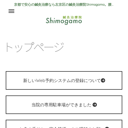
京都で安心の鍼灸治療なら左京区の鍼灸治療院Shimogamo。腰痛、自律神経失調症、肩こり、首こりの方は是非当院まで。
ホーム
初めての方へ
ト
ッ
プ
ペ
ー
ジ
施術内容・料金
新しいWeb予約システムの登録について
当院の専用駐車場ができました